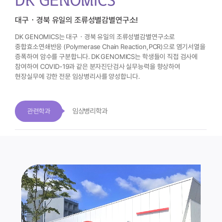
DK GENOMICS
대구ㆍ경북 유일의 조류성별감별연구소!
DK GENOMICS는 대구ㆍ경북 유일의 조류성별감별연구소로
중합효소연쇄반응
(Polymerase Chain Reaction,PCR)으로 염기서열을
증폭하여 암수를 구분합니다.
DK GENOMICS는 학생들이 직접 검사에
참여하여 COVID-19과 같은 분자진단검사
실무능력을 향상하여
현장실무에 강한 전문 임상병리사를 양성합니다.
임상병리학과
관련학과