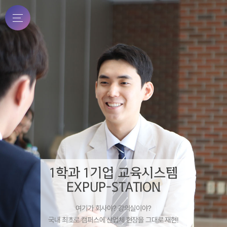
1학과 1기업 교육시스템
캠퍼스가 곧 취업현장
CO-OP 교육의 산실
EXPUP-STATION
EXPUP-STATION
EXPUP-STATION
전문대학교 최초 특성화 교육 대통령상 수상!
산업체 현장에 곧바로 투입 가능한
여기가 회사야? 강의실이야?
국내 최초로 캠퍼스에 산업체 현장을 그대로 재현!
산학일체형 학내기업장!
현장실무형 인재양성!