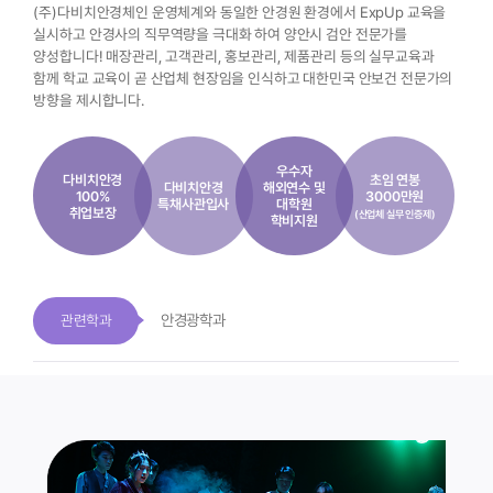
(주)다비치안경체인 운영체계와 동일한 안경원 환경에서 ExpUp 교육을
실시하고
안경사의 직무역량을 극대화 하여 양안시 검안 전문가를
양성합니다!
매장관리, 고객관리, 홍보관리, 제품관리 등의 실무교육과
함께
학교 교육이 곧 산업체 현장임을 인식하고 대한민국 안보건 전문가의
방향을 제시합니다.
우수자
다비치안경
초임 연봉
다비치안경
해외연수 및
100%
3000만원
특채사관입사
대학원
취업보장
(산업체 실무 인증제)
학비지원
안경광학과
관련학과