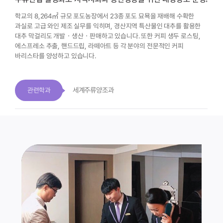
학교의 8,264㎡ 규모 포도농장에서 23종 포도 묘묙을 재배해
수확한
과실로 고급 와인 제조 실무를 익히며,
경산지역 특산물인 대추를 활용한
대추 막걸리도 개발ㆍ생산ㆍ판매하고 있습니다.
또한 커피 생두 로스팅,
에스프레소 추출, 핸드드립, 라떼아트 등
각 분야의 전문적인 커피
바리스타를 양성하고 있습니다.
세계주류양조과
관련학과