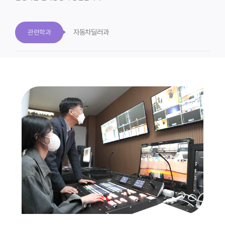
자동차딜러과
관련학과