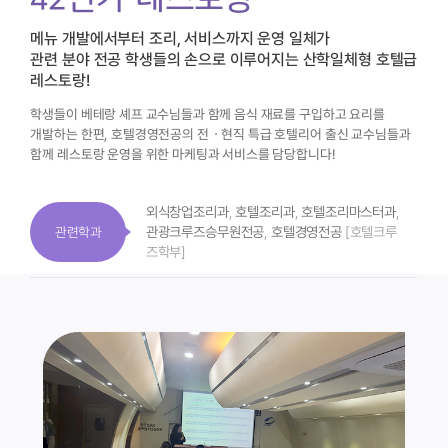
42번가 레스토랑
메뉴 개발에서부터 조리, 서비스까지 운영 일체가
관련 분야 전공 학생들의 손으로 이루어지는 산학일체형 호텔급
레스토랑!
학생들이 베테랑 셰프 교수님들과 함께 음식 재료를 구입하고 요리를
개발하는 한편,
호텔경영전공의 전ㆍ현직 특급 호텔리어 출신 교수님들과
함께 레스토랑 운영을 위한
마케팅과 서비스를 담당합니다!
외식창업조리과
,
호텔조리과
,
호텔조리마스터과
,
관광크루즈승무원전공
,
호텔경영전공
[호텔크루
관련학과
즈학부]